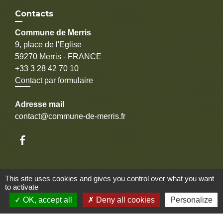
Contacts
Commune de Merris
9, place de l'Eglise
59270 Merris - FRANCE
+33 3 28 42 70 10
Contact par formulaire
Adresse mail
contact@commune-de-merris.fr
This site uses cookies and gives you control over what you want
Liens
to activate
OK, accept all
Deny all cookies
Personalize
Communauté d'agglomération Coeur de Flandre
Territoire d'Energie Flandre