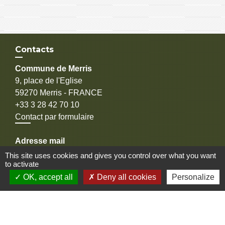
Contacts
Commune de Merris
9, place de l'Eglise
59270 Merris - FRANCE
+33 3 28 42 70 10
Contact par formulaire
Adresse mail
contact@commune-de-merris.fr
This site uses cookies and gives you control over what you want
to activate
OK, accept all
Deny all cookies
Personalize
Liens