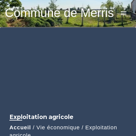
Commune de Merris
menu
Exploitation agricole
Accueil
/
Vie économique
/
Exploitation
agricole