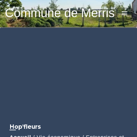
Commune de Merris
menu
Hop'fleurs