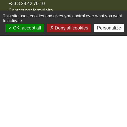
+33 3 28 42 70 10
Contact par formulaire
This site uses cookies and gives you control over what you want
to activate
Adresse mail
OK, accept all
Deny all cookies
Personalize
contact@commune-de-merris.fr
Liens
Communauté d'agglomération Coeur de Flandre
Territoire d'Energie Flandre
Noréade
EDF
GrDF
Mentions légales
-
Politique de confidentialité
-