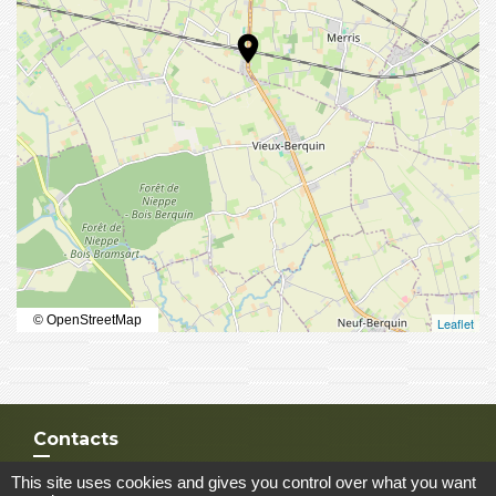
location_on
© OpenStreetMap
Leaflet
Contacts
Commune de Merris
This site uses cookies and gives you control over what you want