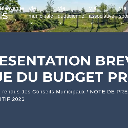
Bienvenue
Vie
Vie
Vie
Vie
is
municipale
quotidienne
associative
spor
ESENTATION BRE
E DU BUDGET PRI
 rendus des Conseils Municipaux
/
NOTE DE PRE
TIF 2026