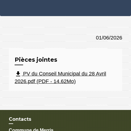
01/06/2026
Pièces jointes
file_download
PV du Conseil Municipal du 28 Avril
2026.pdf (PDF - 14.62Mo)
Contacts
Commune de Merris