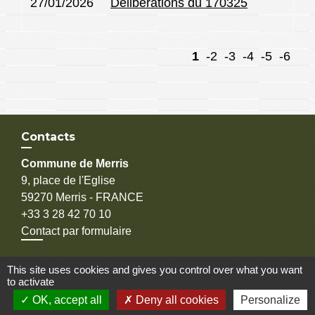
27/01/2026
Délibérations du 170325
1
-2
-3
-4
-5
-6
Contacts
Commune de Merris
9, place de l'Eglise
59270 Merris - FRANCE
+33 3 28 42 70 10
Contact par formulaire
Adresse mail
This site uses cookies and gives you control over what you want
contact@commune-de-merris.fr
to activate
OK, accept all
Deny all cookies
Personalize